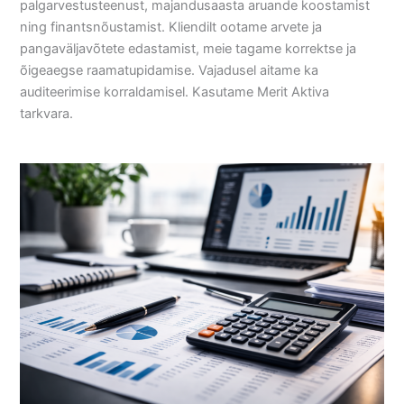
palgarvestusteenust, majandusaasta aruande koostamist
ning finantsnõustamist. Kliendilt ootame arvete ja
pangaväljavõtete edastamist, meie tagame korrektse ja
õigeaegse raamatupidamise. Vajadusel aitame ka
auditeerimise korraldamisel. Kasutame Merit Aktiva
tarkvara.