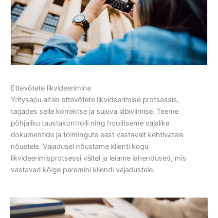
Ettevõtete likvideerimine
Yritysapu aitab ettevõtete likvideerimise protsessis,
tagades selle korrektse ja sujuva läbiviimise. Teeme
põhjaliku taustakontrolli ning hoolitseme vajalike
dokumentide ja toimingute eest vastavalt kehtivatele
nõuetele. Vajadusel nõustame klienti kogu
likvideerimisprotsessi vältel ja leiame lahendused, mis
vastavad kõige paremini kliendi vajadustele.