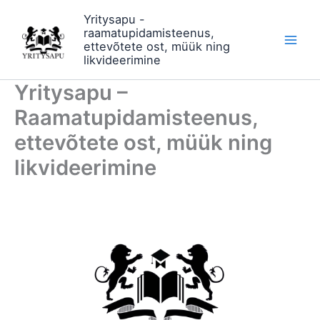
Skip
Yritysapu -
to
raamatupidamisteenus,
content
ettevõtete ost, müük ning
likvideerimine
Yritysapu –
Raamatupidamisteenus,
ettevõtete ost, müük ning
likvideerimine