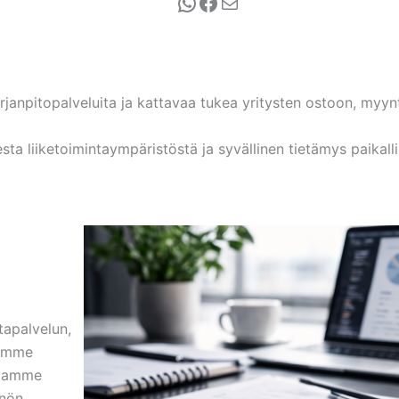
WhatsApp
Facebook
Sähköposti
anpitopalveluita ja kattavaa tukea yritysten ostoon, myyn
 liiketoimintaympäristöstä ja syvällinen tietämys paikalli
tapalvelun,
tamme
istamme
nön.