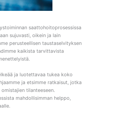
itystoiminnan saattohoitoprosessissa
an sujuvasti, oikein ja lain
me perusteellisen taustaselvityksen
hdimme kaikista tarvittavista
menettelyistä.
lkeää ja luotettavaa tukea koko
jaamme ja etsimme ratkaisut, jotka
 omistajien tilanteeseen.
ssista mahdollisimman helppo,
alle.