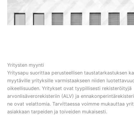
Yritysten myynti
Yritysapu suorittaa perusteellisen taustatarkastuksen kai
myytäville yrityksille varmistaakseen niiden luotettavuu
oikeellisuuden. Yritykset ovat tyypillisesti rekisteröityjä
arvonlisäverorekisteriin (ALV) ja ennakonperintärekisteri
ne ovat velattomia. Tarvittaessa voimme mukauttaa yrit
asiakkaan tarpeiden ja toiveiden mukaisesti.