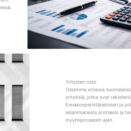
sessä.
Yritysten osto
Ostamme erilaisia suomalaisi
yrityksiä, jotka ovat rekisterö
Ennakonperintärekisteri ja jo
asianmukaista protsessi ja t
myyntiprosessin ajan.