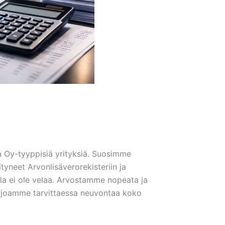
a Oy-tyyppisiä yrityksiä. Suosimme
ityneet Arvonlisäverorekisteriin ja
illa ei ole velaa. Arvostamme nopeata ja
arjoamme tarvittaessa neuvontaa koko