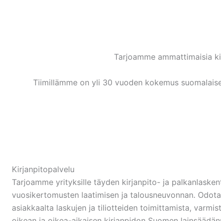
Tarjoamme ammattimaisia kirj
Tiimillämme on yli 30 vuoden kokemus suomalaisesta
Kirjanpitopalvelu
Tarjoamme yrityksille täyden kirjanpito- ja palkanlasken
vuosikertomusten laatimisen ja talousneuvonnan. Odo
asiakkaalta laskujen ja tiliotteiden toimittamista, varm
oikean ja oikea-aikaisen kirjanpidon Suomen lainsäädän