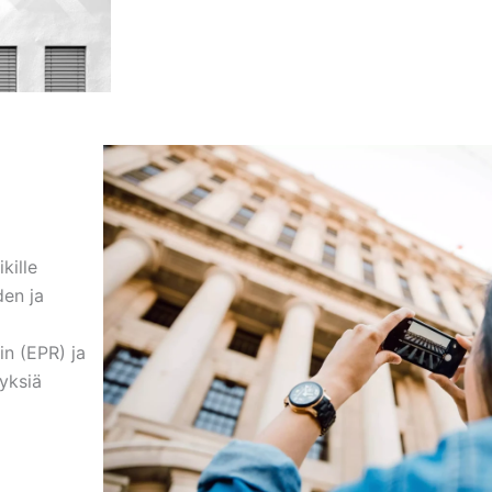
kille
den ja
in (EPR) ja
yksiä