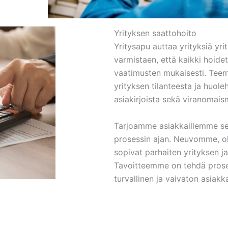
Yrityksen saattohoito
Yritysapu auttaa yrityksiä yr
varmistaen, että kaikki hoideta
vaatimusten mukaisesti. Teem
yrityksen tilanteesta ja huole
asiakirjoista sekä viranomais
Tarjoamme asiakkaillemme se
prosessin ajan. Neuvomme, oh
sopivat parhaiten yrityksen ja
Tavoitteemme on tehdä prose
turvallinen ja vaivaton asiakka